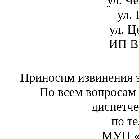
ул. Ч
ул.
ул. Ц
ИП В
Приносим извинения з
По всем вопросам 
диспетч
по те
МУП «